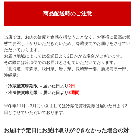
商品配送時のご注意
当店では、お肉の鮮度と食感を損なうことなく、お客様に最高の状
現在ギフト券Bのページをご覧頂いております
態でお召し上がりいただきたいため、冷蔵便でのお届けをさせてい
ただいております。
お届け地域によっては発送日より2日かかる場合がございます。
その際には冷凍便でのお届けとさせていただいております。
（北海道、青森県、秋田県、岩手県、長崎県一部、鹿児島県一部、
沖縄県）
・冷蔵便賞味期限 →届いた日より
2日
・冷凍便賞味期限 →届いた日より
3週間
※冬季11月～3月につきましては冷蔵便賞味期限は届いた日より3
日とさせていただいております。
お届け予定日にお受け取りができなかった場合の対